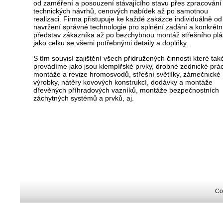
od zaměření a posouzení stávajícího stavu přes zpracování
technických návrhů, cenových nabídek až po samotnou
realizaci. Firma přistupuje ke každé zakázce individuálně od
navržení správné technologie pro splnění zadání a konkrétn
představ zákazníka až po bezchybnou montáž střešního plá
jako celku se všemi potřebnými detaily a doplňky.
S tím souvisí zajištění všech přidružených činností které tak
provádíme jako jsou klempířské prvky, drobné zednické prá
montáže a revize hromosvodů, střešní světlíky, zámečnické
výrobky, nátěry kovových konstrukcí, dodávky a montáže
dřevěných příhradových vazníků, montáže bezpečnostních
záchytných systémů a prvků, aj.
Co