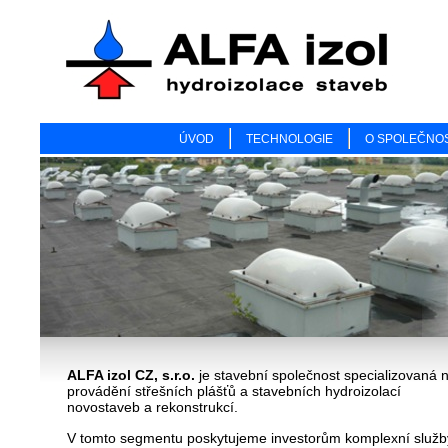
ÚVOD
TECHNOLOGIE
O SPOLEČNOS
ALFA izol CZ, s.r.o.
je stavební společnost specializovaná 
provádění střešních plášťů a stavebních hydroizolací
novostaveb a rekonstrukcí.
V tomto segmentu poskytujeme investorům komplexní služb